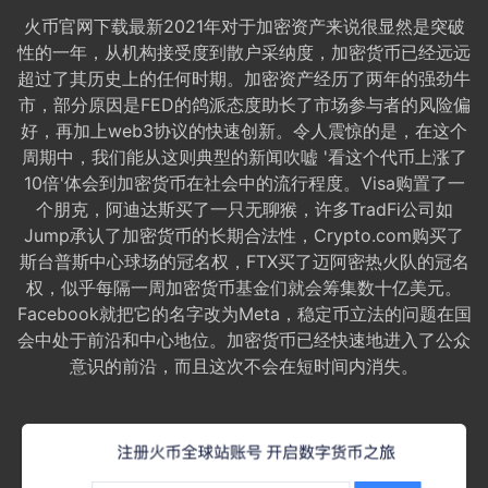
火币官网下载最新2021年对于加密资产来说很显然是突破
性的一年，从机构接受度到散户采纳度，加密货币已经远远
超过了其历史上的任何时期。加密资产经历了两年的强劲牛
市，部分原因是FED的鸽派态度助长了市场参与者的风险偏
好，再加上web3协议的快速创新。令人震惊的是，在这个
周期中，我们能从这则典型的新闻吹嘘 '看这个代币上涨了
10倍'体会到加密货币在社会中的流行程度。Visa购置了一
个朋克，阿迪达斯买了一只无聊猴，许多TradFi公司如
Jump承认了加密货币的长期合法性，Crypto.com购买了
斯台普斯中心球场的冠名权，FTX买了迈阿密热火队的冠名
权，似乎每隔一周加密货币基金们就会筹集数十亿美元。
Facebook就把它的名字改为Meta，稳定币立法的问题在国
会中处于前沿和中心地位。加密货币已经快速地进入了公众
意识的前沿，而且这次不会在短时间内消失。