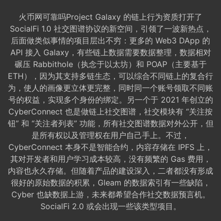
火币网可靠吗Project Galaxy 的链上行为资质打开了
SocialFi 1.0 社交图谱协议的新空间，引领了一波新热点，
后面做类似事情的项目层出不穷：更多的 Web3 DApp 的
API 接入 Galaxy，有些链上数据需要数据整理，数据相对
碾压 Rabbithole（执念于以太坊）和 POAP（主要基于
ETH），因为其支持多链生态，可以综合不同链上的复合行
为，使人的画像更立体更完整，同时同一个账号领取不同账
号的权益，实现多个身份的绑定。另一个于 2021 年创立的
CyberConnect 也是做链上社交图谱，社交模块有 “关注按
钮” 和 “关注者列表” 功能，所有社交图谱数据对外公开，但
是所有权以及管理权在用户自己手上。不过，
CyberConnect 本身不是智能合约，内容存储在 IPFS 上，
其对开发者和用户学习成本较高，没有频繁的 Gas 费用，
内容也永久存储。但随着产品的建设深入，二者都没有形成
很好的原始数据的积累，Gleam 的数据索引有一些缺陷，
Cyber 也缺数据上游，未来都希望合作社交数据预言机。
SocialFi 2.0 或会出现一些该类型项目。