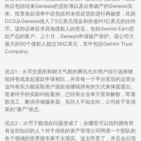
协议包括结束Genesis的贷款簿以及出售破产的Genesis实
体。投资条款清单中还包括对未偿还贷款进行再融资，此前
DCG从Genesis借入了5亿美元现金和价值约1亿美元的比特
币。该协议将征求其他债权人的意见，包括Gemini Earn贷
款产品的客户。上个月，Genesis申请破产保护。该公司欠
最大的50个债权人超过36亿美元，其中包括Gemini Trust
Company。
优点1：火币交易所和财大气粗的腾讯允许用户自行选择继
续持有或发起退款申请相比，并非每一个平台背后的运营企
业均有实力能采取用户退款或继续持有的方式来体面退出。
笔者经手的实际纠纷案例，已经有企业单方宣布解散，即遣
散员工、断供存储服务器、实控人不知去向，公司处于非清
算的“僵尸”状态。
优点2：火币下载现在问题变成了：在哪里可以找到拥有所
有这些知识的人？对于传统的资产管理公司聘请一个部队的
各个领域的世界级专家不太现实。这太昂贵了，并且会出现